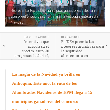
Representantes de los municipios ganadores celebran
con orgullo: sus ideas iluminarán a Antioquia entera esta
Navidad
PREVIOUS ARTICLE
NEXT ARTICLE
Incentivos que
El IDEA premia las
impulsan el
mejores iniciativas para
crecimiento: 30
la seguridad
empresas de Jericó,
alimentaria en
Fredonia y La Pintada
Antioquia
acceden a apoyos
productivos
La magia de la Navidad ya brilla en
Antioquia. Este año, la ruta de los
Alumbrados Navideños de EPM llega a 15
municipios ganadores del concurso