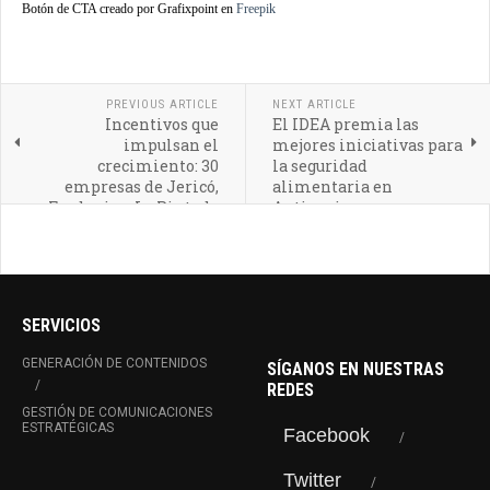
Botón de CTA creado por Grafixpoint en
Freepik
PREVIOUS ARTICLE
NEXT ARTICLE
Incentivos que
El IDEA premia las
impulsan el
mejores iniciativas para
crecimiento: 30
la seguridad
empresas de Jericó,
alimentaria en
Fredonia y La Pintada
Antioquia
acceden a apoyos
productivos
SERVICIOS
GENERACIÓN DE CONTENIDOS
SÍGANOS EN NUESTRAS
REDES
GESTIÓN DE COMUNICACIONES
ESTRATÉGICAS
Facebook
Twitter