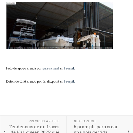
Foto de apoyo creada por
garetsvisual
en
Freepik
Botón de CTA creado por Grafixpoint en
Freepik
PREVIOUS ARTICLE
NEXT ARTICLE
Tendencias de disfraces
5 prompts para crear
de Halloween 2025: qué
una hoja de vida