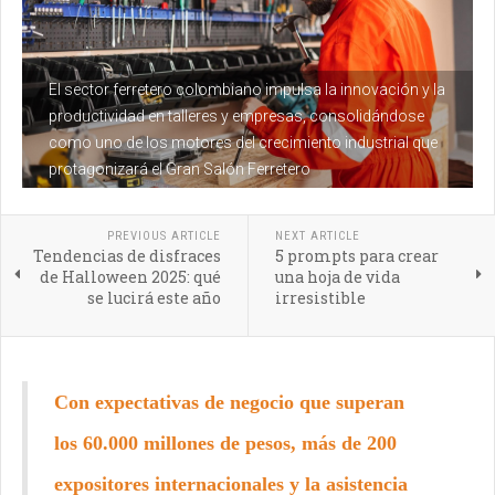
El sector ferretero colombiano impulsa la innovación y la
productividad en talleres y empresas, consolidándose
como uno de los motores del crecimiento industrial que
protagonizará el Gran Salón Ferretero
PREVIOUS ARTICLE
NEXT ARTICLE
Tendencias de disfraces
5 prompts para crear
de Halloween 2025: qué
una hoja de vida
se lucirá este año
irresistible
Con expectativas de negocio que superan
los 60.000 millones de pesos, más de 200
expositores internacionales y la asistencia