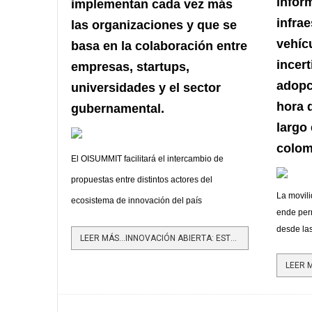
infor
implementan cada vez más
infra
las organizaciones y que se
vehícu
basa en la colaboración entre
incer
empresas, startups,
adopc
universidades y el sector
hora 
gubernamental.
largo
colom
El OISUMMIT facilitará el intercambio de
propuestas entre distintos actores del
La movili
ecosistema de innovación del país
ende perm
desde las
LEER MÁS…INNOVACIÓN ABIERTA: ESTRATÉGICA PRÁCTICA QUE SE CONSOLIDA EN COLOMBIA