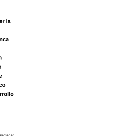
r la
enca
n
n
e
co
rrollo
proteger