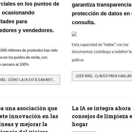
ciales en los puntos de
garantiza transparencia
, ocasionando
protección de datos en
ltades para
consulta.
edores y vendedores.
Esta capacidad de
"hablar" con los
.000 millones de productos han sido
documentos contribuye a redefinir la
s en los puntos de venta, con
pública
to cercano al 100%
LEER MÁS…CÓMO LA IA ESTÁ GARANTIZANDO UNA EJECUCIÓN PERFECTA EN LOS PUNTOS DE VENTA
ea una asociación que
La IA se integra ahora
te innovación en las
consejos de limpieza e
íneas y mejorar la
hogar
iencia del viajero