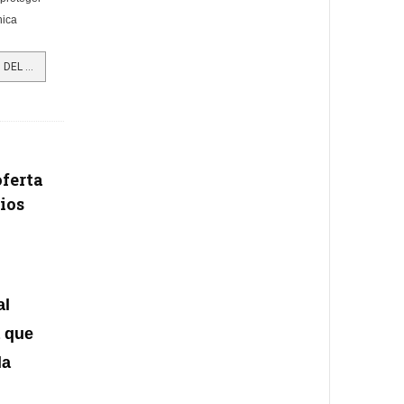
nica
LEER MÁS…CUIDANDO EL PULMÓN DEL MUNDO: 10 PROYECTOS DE INNOVACIÓN BUSCAN PROTEGER LA AMAZONÍA
oferta
ios
al
 que
la