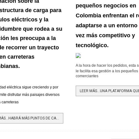
mación sobre la
pequeños negocios en
estructura de carga para
Colombia enfrentan el r
los eléctricos y la
adaptarse a un entorno
tidumbre que rodea a su
vez más competitivo y
ión les preocupa a la
tecnológico.
de recorrer un trayecto
 en carreteras
bianas.
A la hora de hacer los pedidos, esta 
le facilita esa gestión a los pequeños
comerciantes
dad eléctrica sigue creciendo y por
ite disfrutar más paisajes diversos
 carreteras
LEER MÁS…HABRÁ MÁS PUNTOS DE CARGA PARA QUE VEHÍCULOS ELÉCTRICOS NO SE QUEDEN SIN ENERGÍA EN CARRETERA