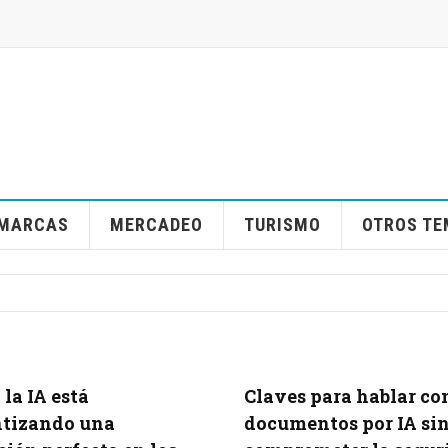
MARCAS
MERCADEO
TURISMO
OTROS T
la IA está
Claves para hablar co
ntizando una
documentos por IA si