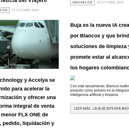
INNOVACIÓN
29 OCTUBRE 2024
CIÓN
31 OCTUBRE 2024
Buja es la nueva IA cre
por Blancox y que brin
soluciones de limpieza 
promete estar al alcanc
los hogares colombiano
chnology y Accelya se
Con este lanzamiento, Blancox reafi
nido para acelerar la
posición como pionero en la integrac
inteligencia artificial y limpieza
nización y ofrecer una
forma integral de venta
r menor FLX ONE de
, pedido, liquidación y