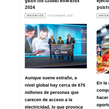
ganó los Global eAwards
ejecu
2024
punto
INNOVACIÓN
13 NOVIEMBRE 2024
INNOVA
Aunque suene extraño, a
En la
nivel global hay cerca de 675
compa
millones de personas que
hacer
carecen de acceso a la
oport
electricidad, lo que provoca