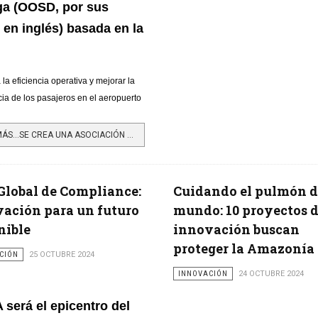
ga (OOSD, por sus
 en inglés) basada en la
la eficiencia operativa y mejorar la
ia de los pasajeros en el aeropuerto
LEER MÁS…SE CREA UNA ASOCIACIÓN QUE PROMETE INNOVACIÓN EN LAS AEROLÍNEAS Y MEJORAR LA EXPERIENCIA DEL VIAJERO
Global de Compliance:
Cuidando el pulmón d
ación para un futuro
mundo: 10 proyectos 
nible
innovación buscan
proteger la Amazonía
CIÓN
25 OCTUBRE 2024
INNOVACIÓN
24 OCTUBRE 2024
 será el epicentro del