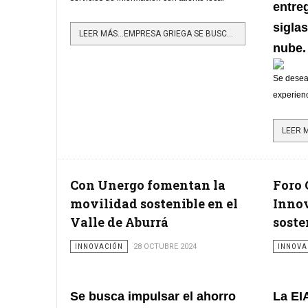
entre
siglas
LEER MÁS…EMPRESA GRIEGA SE BUSCA POSICIONAR COMO TOP EMPLOYER EN COLOMBIA
nube.
Se desea 
experienc
Con Unergo fomentan la
Foro 
movilidad sostenible en el
Innov
Valle de Aburrá
soste
INNOVACIÓN
28 OCTUBRE 2024
INNOVA
Se busca impulsar el ahorro
La EIA