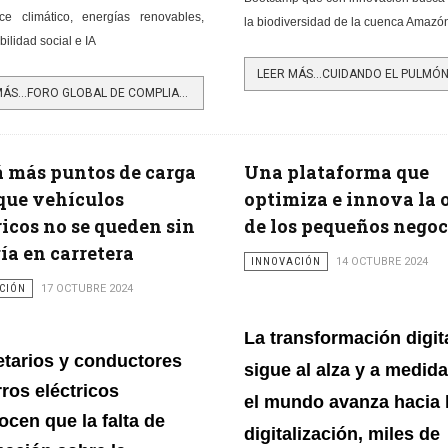
ce climático, energías renovables,
la biodiversidad de la cuenca Amazó
ilidad social e IA
LEER MÁS…FORO GLOBAL DE COMPLIANCE: INNOVACIÓN PARA UN FUTURO SOSTENIBLE
 más puntos de carga
Una plataforma que
que vehículos
optimiza e innova la 
ricos no se queden sin
de los pequeños negoc
ía en carretera
INNOVACIÓN
14 OCTUBRE 2024
CIÓN
17 OCTUBRE 2024
La transformación digit
etarios y conductores
sigue al alza y a
medida
ros eléctricos
el mundo avanza hacia 
ocen que la falta de
digitalización, miles de