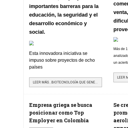
comer
importantes barreras para la
venta
educación, la seguridad y el
dificu
desarrollo económico y
prove
social.
Más de 1
Esta innovadora iniciativa se
analizado
impuso sobre proyectos de ocho
un acier
países
LEER MÁS…BIOTECNOLOGÍA QUE GENERA ELECTRICIDAD DE LAS PLANTAS GANÓ LOS GLOBAL EAWARDS 2024
Empresa griega se busca
Se cr
posicionar como Top
prome
Employer en Colombia
aerol
exper