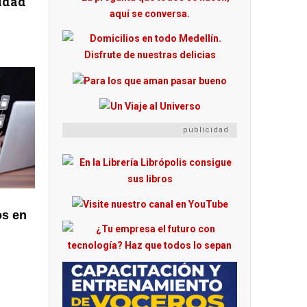
idad
publicidad
os en