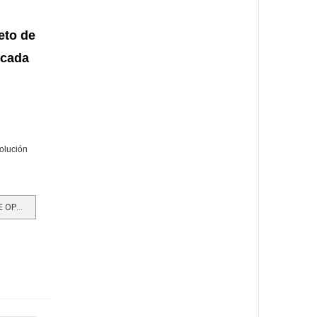
eto de
 cada
solución
LEER MÁS…UNA PLATAFORMA QUE OPTIMIZA E INNOVA LA OFERTA DE LOS PEQUEÑOS NEGOCIOS