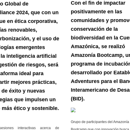
Con el fin de impactar
ro Global de
positivamente en las
iance 2024, que con un
comunidades y promove
ue en ética corporativa,
conservación de la
ías renovables,
biodiversidad en la Cu
rbonización, y el uso de
Amazónica, se realizó
logías emergentes
Amazonía Bootcamp, u
a inteligencia artificial
programa de incubació
gestión de riesgos, será
desarrollado por Eatabl
taforma ideal para
Adventures para el Ban
rtir mejores prácticas,
Interamericano de Desa
 de éxito y nuevas
(BID).
tegias que impulsen un
 más ético y sostenible.
Grupo de participantes del Amazonía
esiones interactivas acerca de
Bootcamp que con innovación busca 