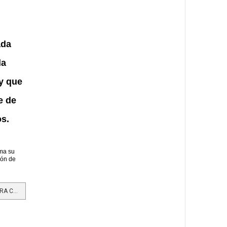
ada
da
y que
e de
s.
rma su
ión de
LEER MÁS…LA IA SE INTEGRA AHORA CON CONSEJOS DE LIMPIEZA EN EL HOGAR