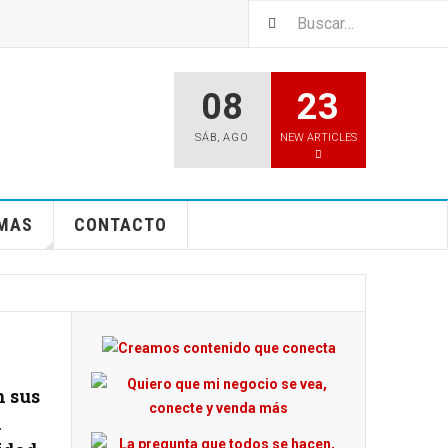
08
23
SÁB
,
AGO
NEW ARTICLES
EMAS
CONTACTO
n sus
n