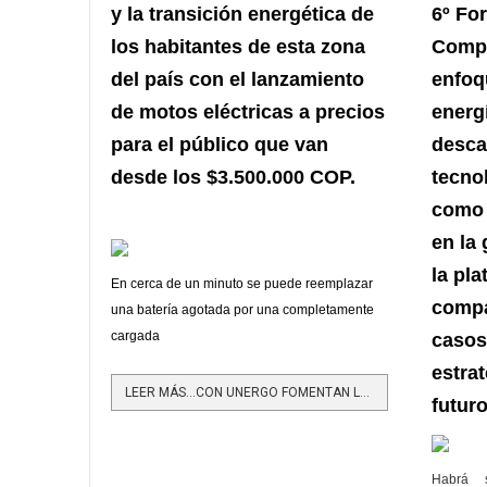
y la transición energética de
6º Fo
los habitantes de esta zona
Compl
del país con el lanzamiento
enfoq
de motos eléctricas a precios
energ
para el público que van
desca
desde los $3.500.000 COP.
tecno
como l
en la 
la pla
En cerca de un minuto se puede reemplazar
compa
una batería agotada por una completamente
cargada
casos
estra
LEER MÁS…CON UNERGO FOMENTAN LA MOVILIDAD SOSTENIBLE EN EL VALLE DE ABURRÁ
futuro
Habrá s