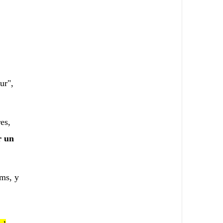
ur",
es,
r un
ms, y