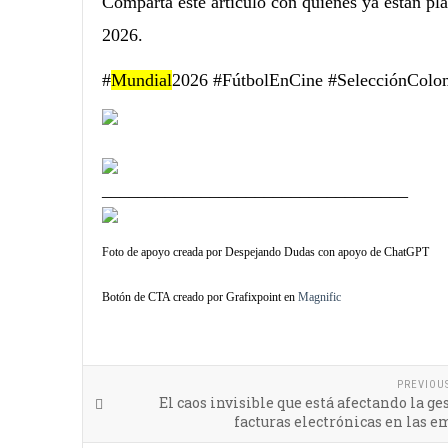
Comparta este artículo con quienes ya están pl
2026.
#
Mundial
2026 #FútbolEnCine #SelecciónColo
__________________________________
Foto de apoyo creada por Despejando Dudas con apoyo de ChatGPT
Botón de CTA creado por Grafixpoint en
Magnific
PREVIOU
El caos invisible que está afectando la ge
facturas electrónicas en las 