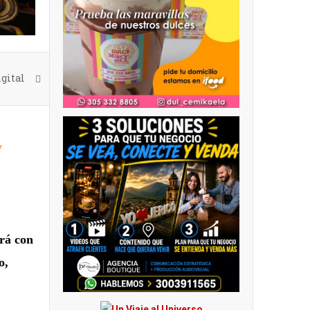
gital
y
ará con
o,