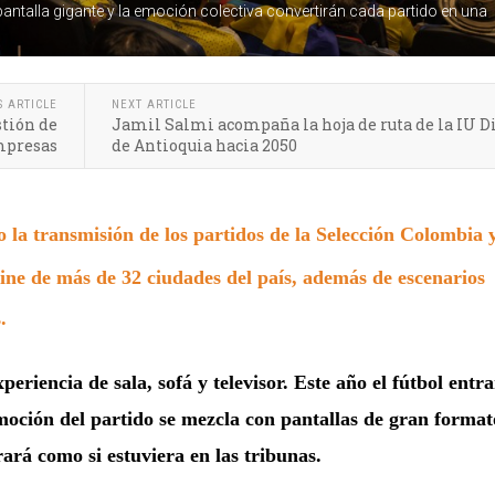
 pantalla gigante y la emoción colectiva convertirán cada partido en una
S ARTICLE
NEXT ARTICLE
stión de
Jamil Salmi acompaña la hoja de ruta de la IU Di
empresas
de Antioquia hacia 2050
a transmisión de los partidos de la Selección Colombia 
cine de más de 32 ciudades del país, además de escenarios
.
riencia de sala, sofá y televisor. Este año el fútbol entr
moción del partido se mezcla con pantallas de gran format
ará como si estuviera en las tribunas.