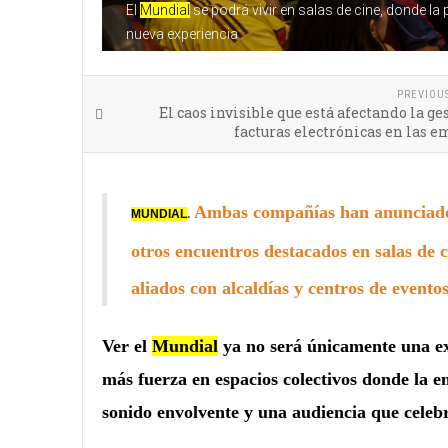
El
Mundial
se podrá vivir en salas de cine, donde la
nueva experiencia
PREVIOU
El caos invisible que está afectando la ge
facturas electrónicas en las 
Ambas compañías han anunciado l
MUNDIAL
.
otros encuentros destacados en salas de 
aliados con alcaldías y centros de eventos
Ver el
Mundial
ya no será únicamente una expe
más fuerza en espacios colectivos donde la e
sonido envolvente y una audiencia que celebr