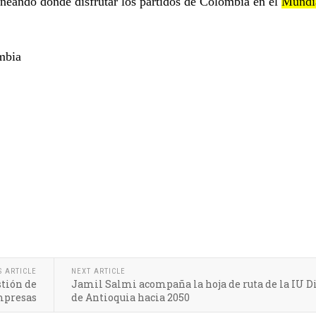
aneando dónde disfrutar los partidos de Colombia en el
Mundi
mbia
S ARTICLE
NEXT ARTICLE
stión de
Jamil Salmi acompaña la hoja de ruta de la IU Di
empresas
de Antioquia hacia 2050