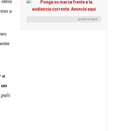
 otros
ceso a
publicidad
ines
mente
r a
r un
 país