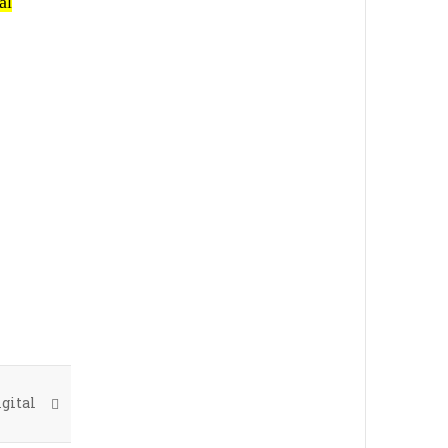
al
gital