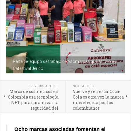
Parte del equipo de trabajo de Asomarcas que estuvo en
Caféstival Jericó
PREVIOUS ARTICLE
NEXT ARTICLE
Marca de cosméticos en
Vuelve y refresca: Coca-
Colombia usa tecnología
Cola es otra vez la marca
NFT para garantizar la
más elegida por los
seguridad del
colombianos
consumidor
Ocho marcas asociadas fomentan el