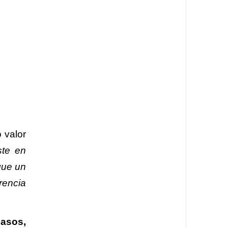
 valor
ste en
ique un
rencia
pasos,