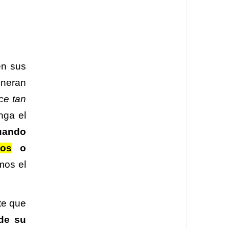
en sus
eneran
ce tan
nga el
uando
tos
o
mos el
te que
 de su