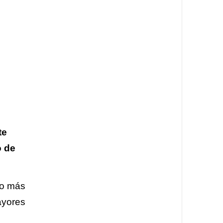
te
o de
ho más
ayores