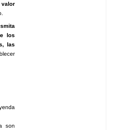
 valor
do.
nsmita
re los
s, las
blecer
leyenda
ra son