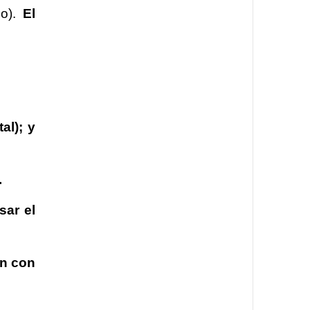
jo).
El
al); y
.
sar el
ón con