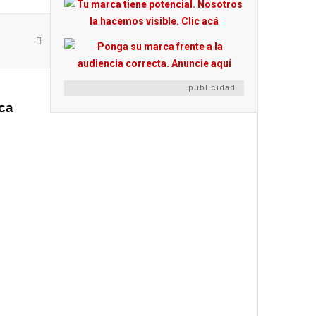
publicidad
rca