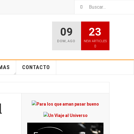
09
23
DOM
,
AGO
NEW ARTICLES
EMAS
CONTACTO
l