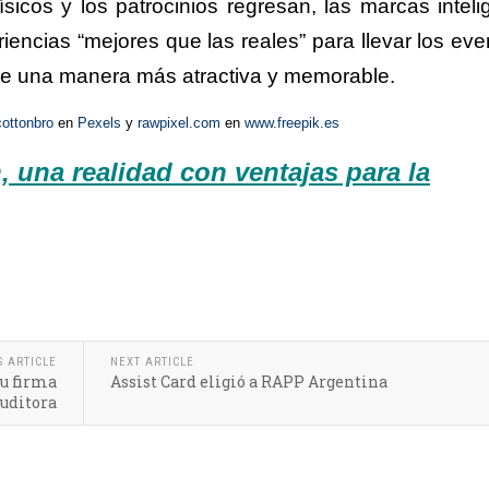
icos y los patrocinios regresan, las marcas inteli
iencias “mejores que las reales” para llevar los eve
e una manera más atractiva y memorable.
cottonbro
en
Pexels
y
rawpixel.com
en
www.freepik.es
n, una realidad con ventajas para la
S ARTICLE
NEXT ARTICLE
u firma
Assist Card eligió a RAPP Argentina
uditora