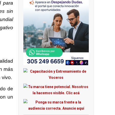
l para
es sin
undial
gativo
alidad
en más
 vivo.
ndo de
con un