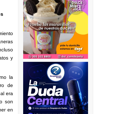
es
miento
aneras
ncluso
atos y
omo la
rro de
al era
ro son
ner en