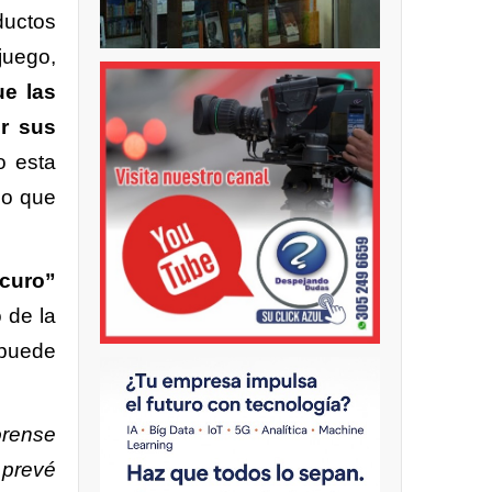
ductos
juego,
ue las
r sus
o esta
mo que
scuro”
o de la
 puede
orense
e prevé