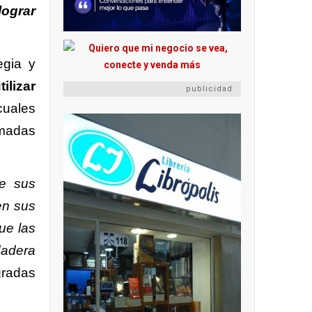
ograr
egia y
ilizar
publicidad
 cuales
amadas
de sus
en sus
ue las
dadera
egradas