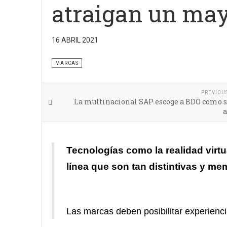
atraigan un ma
16 ABRIL 2021
La tecnología de experiencia es el nuevo conjunto 
MARCAS
PREVIOU
La multinacional SAP escoge a BDO como s
a
Tecnologías como la realidad virt
línea que son tan distintivas y me
Las marcas deben posibilitar experien