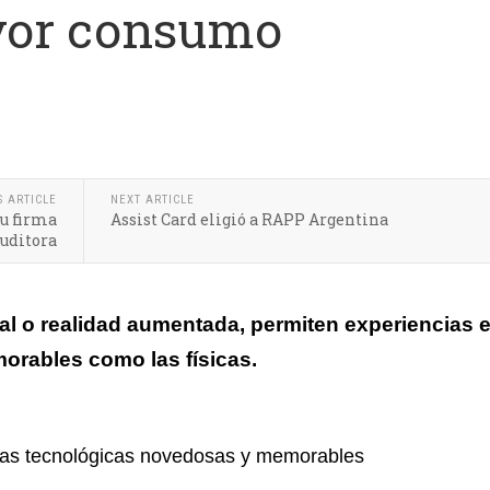
yor consumo
de herramientas creativas
S ARTICLE
NEXT ARTICLE
u firma
Assist Card eligió a RAPP Argentina
uditora
ual o realidad aumentada, permiten experiencias 
morables como las físicas.
cias tecnológicas novedosas y memorables